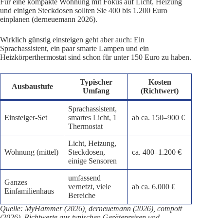
Für eine kompakte Wohnung mit Fokus auf Licht, Heizung
und einigen Steckdosen sollten Sie 400 bis 1.200 Euro
einplanen (derneuemann 2026).
Wirklich günstig einsteigen geht aber auch: Ein
Sprachassistent, ein paar smarte Lampen und ein
Heizkörperthermostat sind schon für unter 150 Euro zu haben.
Typischer
Kosten
Ausbaustufe
Umfang
(Richtwert)
Sprachassistent,
Einsteiger-Set
smartes Licht, 1
ab ca. 150–900 €
Thermostat
Licht, Heizung,
Wohnung (mittel)
Steckdosen,
ca. 400–1.200 €
einige Sensoren
umfassend
Ganzes
vernetzt, viele
ab ca. 6.000 €
Einfamilienhaus
Bereiche
Quelle: MyHammer (2026), derneuemann (2026), compott
(2026). Richtwerte aus typischen Gerätepreisen und