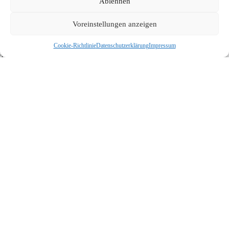
Ablehnen
Voreinstellungen anzeigen
Günstige Monteurzimmer buchen und trotzdem von hoher Qualität
profitieren
Cookie-Richtlinie
Datenschutzerklärung
Impressum
25/06/2026