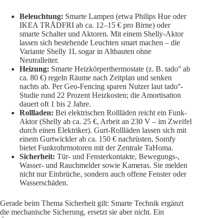
Beleuchtung:
Smarte Lampen (etwa Philips Hue oder
IKEA TRÅDFRI ab ca. 12–15 € pro Birne) oder
smarte Schalter und Aktoren. Mit einem Shelly-Aktor
lassen sich bestehende Leuchten smart machen – die
Variante Shelly 1L sogar in Altbauten ohne
Neutralleiter.
Heizung:
Smarte Heizkörperthermostate (z. B. tado° ab
ca. 80 €) regeln Räume nach Zeitplan und senken
nachts ab. Per Geo-Fencing sparen Nutzer laut tado°-
Studie rund 22 Prozent Heizkosten; die Amortisation
dauert oft 1 bis 2 Jahre.
Rollladen:
Bei elektrischen Rollläden reicht ein Funk-
Aktor (Shelly ab ca. 25 €, Arbeit an 230 V – im Zweifel
durch einen Elektriker). Gurt-Rollläden lassen sich mit
einem Gurtwickler ab ca. 150 € nachrüsten, Somfy
bietet Funkrohrmotoren mit der Zentrale TaHoma.
Sicherheit:
Tür- und Fensterkontakte, Bewegungs-,
Wasser- und Rauchmelder sowie Kameras. Sie melden
nicht nur Einbrüche, sondern auch offene Fenster oder
Wasserschäden.
Gerade beim Thema Sicherheit gilt: Smarte Technik ergänzt
die mechanische Sicherung, ersetzt sie aber nicht. Ein