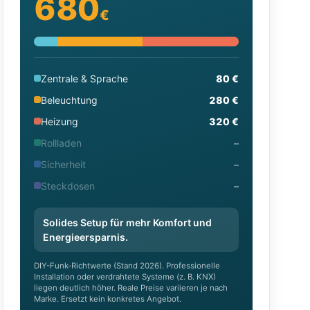
680
€
Zentrale & Sprache
80 €
Beleuchtung
280 €
Heizung
320 €
Rollladen
–
Sicherheit
–
Steckdosen
–
Solides Setup für mehr Komfort und
Energieersparnis.
DIY-Funk-Richtwerte (Stand 2026). Professionelle
Installation oder verdrahtete Systeme (z. B. KNX)
liegen deutlich höher. Reale Preise variieren je nach
Marke. Ersetzt kein konkretes Angebot.