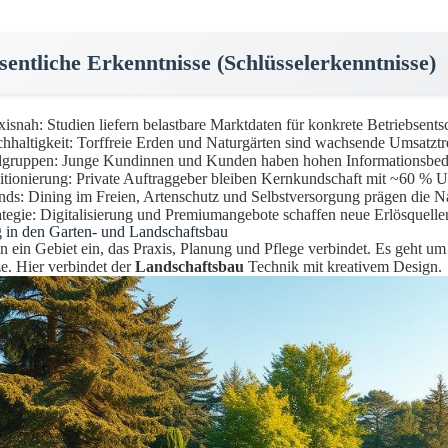
entliche Erkenntnisse (Schlüsselerkenntnisse)
xisnah: Studien liefern belastbare Marktdaten für konkrete Betriebsent
hhaltigkeit: Torffreie Erden und Naturgärten sind wachsende Umsatztre
lgruppen: Junge Kundinnen und Kunden haben hohen Informationsbed
itionierung: Private Auftraggeber bleiben Kernkundschaft mit ~60 % U
nds: Dining im Freien, Artenschutz und Selbstversorgung prägen die N
ategie: Digitalisierung und Premiumangebote schaffen neue Erlösquelle
g in den Garten- und Landschaftsbau
 in ein Gebiet ein, das Praxis, Planung und Pflege verbindet. Es geht u
ze. Hier verbindet der
Landschaftsbau
Technik mit kreativem Design.