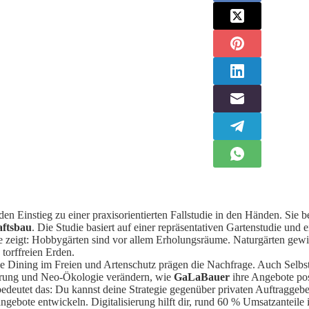
den Einstieg zu einer praxisorientierten Fallstudie in den Händen. Sie 
ftsbau
. Die Studie basiert auf einer repräsentativen Gartenstudie un
e zeigt: Hobbygärten sind vor allem Erholungsräume. Naturgärten gew
 torffreien Erden.
e Dining im Freien und Artenschutz prägen die Nachfrage. Auch Selbst
rung und Neo-Ökologie verändern, wie
GaLaBauer
ihre Angebote pos
bedeutet das: Du kannst deine Strategie gegenüber privaten Auftraggeb
gebote entwickeln. Digitalisierung hilft dir, rund 60 % Umsatzanteile