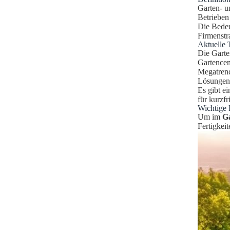
Garten- u
Betrieben
Die Bedeu
Firmenstr
Aktuelle 
Die Garte
Gartencen
Megatrend
Lösungen
Es gibt e
für kurzf
Wichtige 
Um im
G
Fertigkei