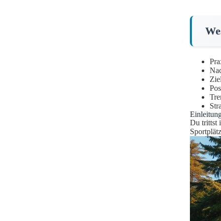
Wes
Pra
Nac
Zie
Pos
Tre
Str
Einleitun
Du trittst
Sportplät