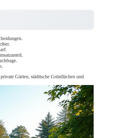
scheidungen.
iber.
arf.
msatzanteil.
achfrage.
n.
m private Gärten, städtische Grünflächen und