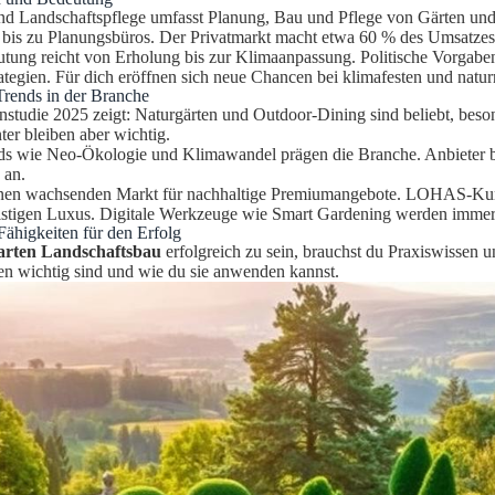
nd Landschaftspflege umfasst Planung, Bau und Pflege von Gärten und
 bis zu Planungsbüros. Der Privatmarkt macht etwa 60 % des Umsatzes
tung reicht von Erholung bis zur Klimaanpassung. Politische Vorgaben
ategien. Für dich eröffnen sich neue Chancen bei klimafesten und natu
Trends in der Branche
nstudie 2025 zeigt: Naturgärten und Outdoor-Dining sind beliebt, beso
ter bleiben aber wichtig.
s wie Neo-Ökologie und Klimawandel prägen die Branche. Anbieter biet
 an.
inen wachsenden Markt für nachhaltige Premiumangebote. LOHAS-Kund
ristigen Luxus. Digitale Werkzeuge wie Smart Gardening werden immer 
Fähigkeiten für den Erfolg
arten Landschaftsbau
erfolgreich zu sein, brauchst du Praxiswissen un
ten wichtig sind und wie du sie anwenden kannst.