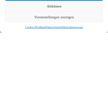
Ablehnen
Voreinstellungen anzeigen
Günstige Monteurzimmer buchen und trotzdem von hoher Qualität
profitieren
Cookie-Richtlinie
Datenschutzerklärung
Impressum
25/06/2026