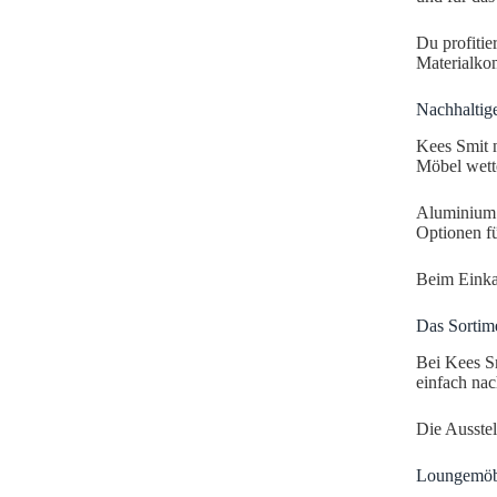
Du profitie
Materialko
Nachhaltige
Kees Smit n
Möbel wette
Aluminium u
Optionen fü
Beim Einkau
Das Sortim
Bei Kees Sm
einfach nac
Die Ausstel
Loungemöbe