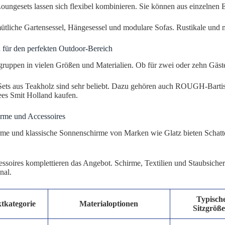
ungesets lassen sich flexibel kombinieren. Sie können aus einzelnen 
ütliche Gartensessel, Hängesessel und modulare Sofas. Rustikale und m
 für den perfekten Outdoor-Bereich
gruppen in vielen Größen und Materialien. Ob für zwei oder zehn Gäste,
Sets aus Teakholz sind sehr beliebt. Dazu gehören auch ROUGH-Barti
ees Smit Holland kaufen.
rme und Accessoires
me und klassische Sonnenschirme von Marken wie Glatz bieten Schatte
.
essoires komplettieren das Angebot. Schirme, Textilien und Staubsich
nal.
Typisch
tkategorie
Materialoptionen
Sitzgröß