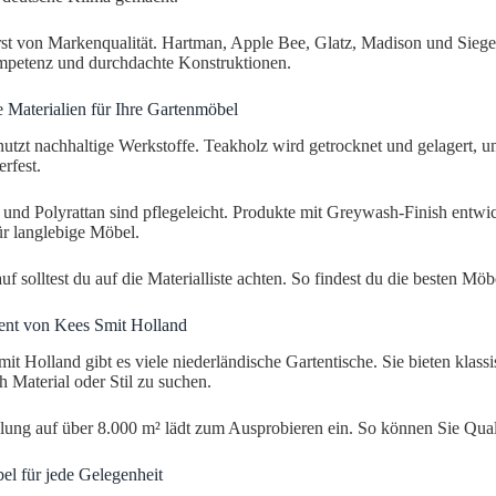
rst von Markenqualität. Hartman, Apple Bee, Glatz, Madison und Siege
mpetenz und durchdachte Konstruktionen.
 Materialien für Ihre Gartenmöbel
utzt nachhaltige Werkstoffe. Teakholz wird getrocknet und gelagert, u
rfest.
nd Polyrattan sind pflegeleicht. Produkte mit Greywash-Finish entwick
r langlebige Möbel.
f solltest du auf die Materialliste achten. So findest du die besten Möb
ent von Kees Smit Holland
it Holland gibt es viele niederländische Gartentische. Sie bieten klas
h Material oder Stil zu suchen.
lung auf über 8.000 m² lädt zum Ausprobieren ein. So können Sie Quali
l für jede Gelegenheit