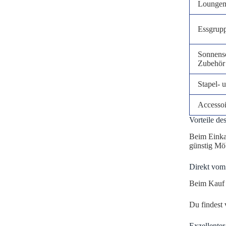
Loungem
Essgrup
Sonnens
Zubehör
Stapel- 
Accessoi
Vorteile de
Beim Einkau
günstig Möb
Direkt vom 
Beim Kauf 
Du findest 
Exzellente