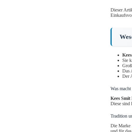
Dieser Arti
Einkaufsvor
Wese
Kees
Sie k
Große
Das A
Der A
Was macht 
Kees Smit
Diese sind 
Tradition u
Die Marke i
und für da